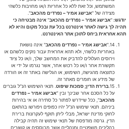
המשתמש, וכל זאת ללא כל אחריות ו/או מחויבות כלשהי
מצידה של "
אבישג אמיר – נפרדים מהכאב
".
יודגש
:
"
אבישג אמיר – נפרדים מהכאב
"
אינה מבטיחה כי
תהיה לך גישה לאתר אינטרנט בכל עת ובכל מקום והיא לא
תהא אחראית ביחס לתוכן אתר האינטרנט.
14.
"
אבישג אמיר – נפרדים מהכאב
" אינה נושאת
באחריות כלשהי, ולא תהא אחראית עבור נזקים כלשהם או
וירוסים העלולים להדביק את המחשב שלך, ו/או כל ציוד
תקשורת אחר ו/או כל רכוש אחר, אשר נגרמו על ידי או
כתוצאה מהגישה, השימוש, או הגלישה באתר זה או הורדה
של מידע או חומרים מאתר זה.
15.
ברירת הדין; סמכות שיפוט
. תנאי השימוש הנ"ל גוברים
על כל הסכם אחר שבינך ובין "
אבישג אמיר – נפרדים
מהכאב
", ככל שיידרש לפתור כל סתירה או אי בהירות
ביניהם. תנאי שימוש הנ"ל יהיו כפופים ויפורשו בהתאם
לחוקי מדינת ישראל, מבלי ליתן תוקף לעקרונות ברירת
הדין. גרסה מודפסת של תנאי שימוש זה תהיה קבילה
בהליכים משפטיים ומנהליים אשר מבוססים או קשורים