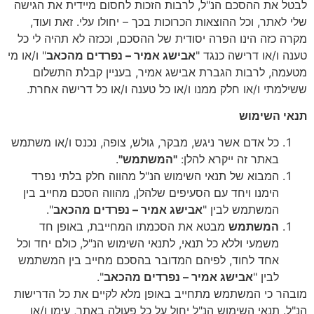
לבטל את ההסכם הנ"ל, לרבות הזכות לחסום מיידית את הגישה
שלי לאתר, וכל ההוצאות הכרוכות בכך – יחולו עלי. זאת ועוד,
מקרה כזה הינו הפרה יסודית של ההסכם, וככזה לא תהיה לי כל
טענה ו/או דרישה כנגד "
אבישג אמיר – נפרדים מהכאב
" ו/או מי
מטעמה, לרבות הגברת אבישג אמיר, בעניין קבלת התשלום
ששילמתי ו/או חלק ממנו ו/או כל טענה ו/או כל דרישה אחרת.
תנאי השימוש
כל אדם אשר ניגש, מבקר, גולש, צופה, נכנס ו/או משתמש
באתר זה ייקרא להלן:
"המשתמש"
.
המבוא של תנאי השימוש הנ"ל מהווה חלק בלתי נפרד
הימנו ויחד עם הסעיפים שלהלן, מהווה הסכם מחייב בין
המשתמש לבין "
אבישג אמיר – נפרדים מהכאב
".
המשתמש
מבטא את הסכמתו המחייבת, באופן חד
משמעי וללא כל תנאי, לתנאי השימוש הנ"ל, כולם יחד וכל
אחד לחוד, לפיהם המדובר בהסכם מחייב בין המשתמש
לבין "
אבישג אמיר – נפרדים מהכאב
".
מובהר כי המשתמש מתחייב באופן מלא לקיים את כל הדרישות
הנ"ל. תנאי השימוש הנ"ל יחול על כל פעולה באתר, עימו ו/או