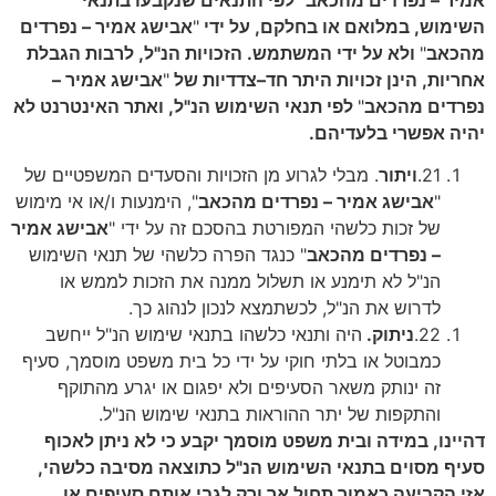
השימוש, במלואם או בחלקם, על ידי
"
אבישג אמיר – נפרדים
מהכאב
"
ולא על ידי המשתמש. הזכויות הנ"ל, לרבות הגבלת
אחריות, הינן זכויות היתר חד–צדדיות של
"
אבישג אמיר –
נפרדים מהכאב
"
לפי תנאי השימוש הנ"ל, ואתר האינטרנט לא
יהיה אפשרי בלעדיהם.
21.
ויתור
. מבלי לגרוע מן הזכויות והסעדים המשפטיים של
"
אבישג אמיר – נפרדים מהכאב
", הימנעות ו/או אי מימוש
של זכות כלשהי המפורטת בהסכם זה על ידי "
אבישג אמיר
– נפרדים מהכאב
" כנגד הפרה כלשהי של תנאי השימוש
הנ"ל לא תימנע או תשלול ממנה את הזכות לממש או
לדרוש את הנ"ל, לכשתמצא לנכון לנהוג כך.
22.
ניתוק.
היה ותנאי כלשהו בתנאי שימוש הנ"ל ייחשב
כמבוטל או בלתי חוקי על ידי כל בית משפט מוסמך, סעיף
זה ינותק משאר הסעיפים ולא יפגום או יגרע מהתוקף
והתקפות של יתר ההוראות בתנאי שימוש הנ"ל.
דהיינו, במידה ובית משפט מוסמך יקבע כי לא ניתן לאכוף
סעיף מסוים בתנאי השימוש הנ"ל כתוצאה מסיבה כלשהי,
אזי הקביעה כאמור תחול אך ורק לגבי אותם סעיפים או