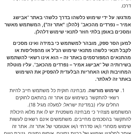
דרכו.
מודגש
: על ידי שימוש כלשהו בדרך כלשהי באתר
"
אבישג
אמיר – נפרדים מהכאב
"
(להלן: "אתר זה"), המשתמש מאשר
ומסכים באופן בלתי חוזר לתנאי שימוש דלהלן.
למען הסר ספק, מובהר למשתמש כי במידה ואינו מסכים
לקבל תנאי כלשהו מתנאי שימוש הנ"ל או מהפוליסות או
מהתנאים המפורסמים באתר זה – הוא אינו רשאי להשתמש
בשירותיה של
"
אבישג אמיר – נפרדים מהכאב
"
. עליו מוטלת
המחויבות ו/או האחריות הבלעדית להפסיק את השימוש
באתר זה לאלתר.
שימוש מורשה
. מבחינה חוקית כל משתמש חייב להיות
רשאי להתקשר בשימוש עם אתר זה בהתאם לחוקים
החלים עליו (במדינת ישראל: למעלה מגיל 18).
המשתמש מצהיר כי מבחינה משפטית יש לו את מלוא היכולת
להתקשר בהסכמים מחייבים. משתמשים אינם רשאים לעשות
שימוש מסחרי ו/או סדרתי ו/או אוטומטי של אתר זה. אתר זה
אוסר לחלוטין שימוש של כריית נתונים, איסוף נתונים, גניבת טווח