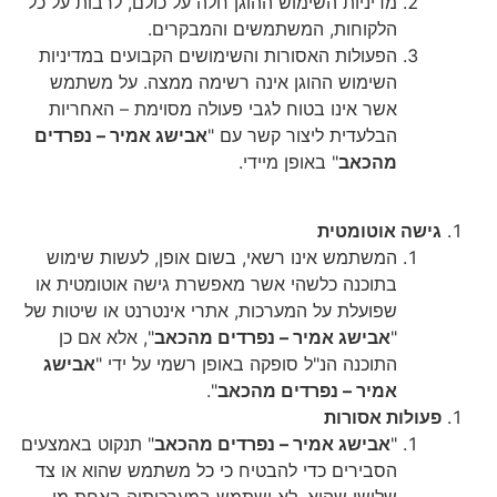
מדיניות השימוש ההוגן חלה על כולם, לרבות על כל
הלקוחות, המשתמשים והמבקרים.
הפעולות האסורות והשימושים הקבועים במדיניות
השימוש ההוגן אינה רשימה ממצה. על משתמש
אשר אינו בטוח לגבי פעולה מסוימת – האחריות
הבלעדית ליצור קשר עם "
אבישג אמיר – נפרדים
מהכאב
" באופן מיידי.
גישה אוטומטית
המשתמש אינו רשאי, בשום אופן, לעשות שימוש
בתוכנה כלשהי אשר מאפשרת גישה אוטומטית או
שפועלת על המערכות, אתרי אינטרנט או שיטות של
"
אבישג אמיר – נפרדים מהכאב
", אלא אם כן
התוכנה הנ"ל סופקה באופן רשמי על ידי "
אבישג
אמיר – נפרדים מהכאב
".
פעולות אסורות
"
אבישג אמיר – נפרדים מהכאב
" תנקוט באמצעים
הסבירים כדי להבטיח כי כל משתמש שהוא או צד
שלישי שהוא, לא ישתמש במערכותיה באחת מן