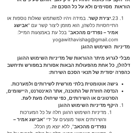
הוראות
מסוימים ולא על כל הסכם זה.
23.
יצירת קשר
. במידה ויהיו למשתמש שאלות נוספות או
התייחסויות כלשהן, הוא מוזמן ליצור קשר עם "
אבישג
אמיר – נפרדים מהכאב
" בכל עת באמצעות המייל:
yogawithavishag@gmail.com
מדיניות
השימוש ההוגן
מבלי לגרוע מיתר ההוראות של מדיניות השימוש ההוגן
דלהלן, כל אחת מהפעולות הבאות אסורות במפורש ותיחשב
כהפרה יסודית של תנאי הסכם השירות:
גישה אוטומטית בלתי מורשית לשירותים ולמערכות.
הנדסה חוזרת של התוכנה, אתר האינטרנט, היישומים,
הסרטונים או השירותים, כפי שיחולו מעת לעת.
היקף מדיניות השימוש ההוגן
מדיניות השימוש ההוגן חלה על כל המערכות
והשירותים אשר מוצעים על ידי "
אבישג אמיר –
נפרדים מהכאב
", ללא יוצא מן הכלל.