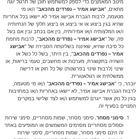
מיטב המאמצים כדי לספק למשתמש תוכן של תרגול יוגה
מתאים, "
אבישג אמיר – נפרדים מהכאב
" ו/או מי
מטעמה, לרבות הגברת אבישג אמיר לא יישאו בכל אחריות
שהיא בגין ביצוע או אי ביצוע או ביצוע חלקי של הנחיותיה
ו/או המלצותיה ו/או אמירותיה, בין אם בכתב ובין אם בעל
פה, של "
אבישג אמיר – נפרדים מהכאב
", לרבות מחמת
כל סיבה שהיא, שאיננה בשליטתה הסבירה של "
אבישג
אמיר – נפרדים מהכאב
", בין היתר, בשל כל כשל או
השהיה בתקשורת, מערכות או מחשבים, טעמי בריאות, או
שינוי (לרבות שינוי בפרשנות) של כל חוק או דרישה
ממשלתית או רגולאטורית.
יובהר, כי "
אבישג אמיר – נפרדים מהכאב
" ו/או מי מטעמה,
לרבות הגברת אבישג אמיר, לא יישאו באחריות ו/או במחויבות
בגין כל נזק אשר ייגרם למשתמש ו/או לצד שלישי במקרים
המנויים בסעיף זה.
סימני מסחר.
סימני מסחר, שמות מסחריים, סימני שירות
וסמלים מסחריים מסוימים המשמשים או המופיעים באתר
זה הינם סימני מסחר, שמות מסחריים, סימני שירות