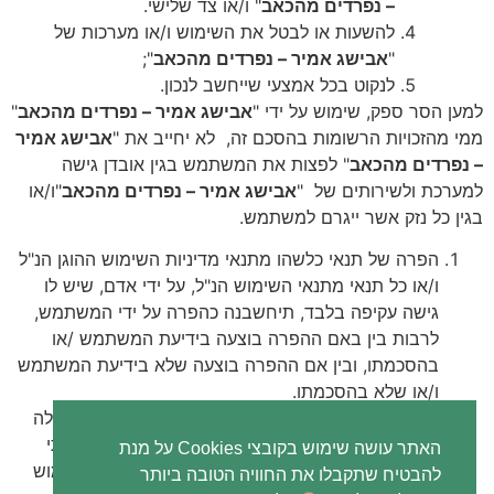
– נפרדים מהכאב
" ו/או צד שלישי.
להשעות או לבטל את השימוש ו/או מערכות של
"
אבישג אמיר – נפרדים מהכאב
";
לנקוט בכל אמצעי שייחשב לנכון.
למען הסר ספק, שימוש על ידי "
אבישג אמיר – נפרדים מהכאב
"
ממי מהזכויות הרשומות בהסכם זה,
לא יחייב את "
אבישג אמיר
– נפרדים מהכאב
" לפצות את המשתמש בגין אובדן גישה
למערכת ולשירותים של
"
אבישג אמיר – נפרדים מהכאב
"ו/או
בגין כל נזק אשר ייגרם למשתמש.
הפרה של תנאי כלשהו מתנאי מדיניות השימוש ההוגן הנ"ל
ו/או כל תנאי מתנאי השימוש הנ"ל, על ידי אדם, שיש לו
גישה עקיפה בלבד, תיחשבנה כהפרה על ידי המשתמש,
לרבות בין באם ההפרה בוצעה בידיעת המשתמש /או
בהסכמתו, ובין אם ההפרה בוצעה שלא בידיעת המשתמש
ו/או שלא בהסכמתו.
"
אבישג אמיר – נפרדים מהכאב
" רשאית לשתף פעולה
עם מנהלי המערכות או רשתות אחרות או נותני שירותי
האתר עושה שימוש בקובצי Cookies על מנת
המיחשוב כדי להבטיח את אכיפת תנאי מדיניות השימוש
להבטיח שתקבלו את החוויה הטובה ביותר