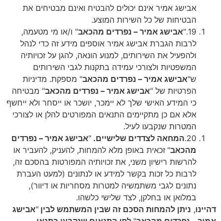
אבישג אמיר אינם יכולים להבטיח ואינם מבטיחים את
הבטיחות של כל השירות המוצע.
19.
"
אבישג אמיר – נפרדים מהכאב
" ו/או מי מטעמה,
לרבות הגברת אבישג אמיר אוספים מידע זה כדי לנהל
ולהפעיל את השירותים, למנוע הונאה, להגן על זכויותיה
המשפטיות ולצורכי עמידה בתקנות לגבי השירותים
ש"
אבישג אמיר – נפרדים מהכאב
" מספקת. מדיניות
הפרטיות של "
אבישג אמיר – נפרדים מהכאב
" מבטיחה
כי המידע האישי שלך לא יימכר, יושכר או ייסחר ולא ייחשף
אלא אם כן מתקיימים התנאים המפורטים להלן או לצורכי
המטרות שנקבעו לעיל.
20.
המחאה לצדדים שלישיים.
"
אבישג אמיר – נפרדים
מהכאב
"
זכאית באופן מלא להמחות, להעניק, להעביר או
להרשות רישיון משני, את זכויותיה המפורטות בהסכם זה,
לרבות כל זכות בקשר למידע או לנתונים (למעט העברת
נתונים לגבי משתמשיה למטרות מסחריות או דיוור),
במלואן או בחלקן, לצד שלישי כלשהו.
דהיינו
,
ניתן להמחות הסכם זה שבין המשתמש לבין
"
אבישג
אמיר – נפרדים מהכאב
"
לפי התנאים שנקבעו בתנאי