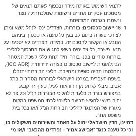
לתנאי השימוש באותה מידה ובכפוף לאותם תנאים של
מסמכים עסקיים אחרים ורשומות שמלכתחילה נוצרו
ונשמרו בגרסה המודפסת.
16.
יישוב סכסוכים; בוררות.
הצדדים ינסו לנהל משא ומתן
לצורכי פשרה בתום לב בגין כל טענה או סכסוך ביניהם
הנובע או הקשור להסכם זה. במידה והצדדים לא יסכימו על
תנאי פשרה, כל צד יהיה רשאי להגיש את הסכסוך להליכי
בוררות סודיים בפני בורר יחיד תחת כללי לשכת המסחר
הבינלאומית ליישוב סכסוכים בצורה ידידותית (ICC ADR),
והחלטתו תהיה סופית ומחייבת. הליכי הבוררות יתנהלו
בשפה העברית במרכז הישראלי לבוררות מסחרית בתל
אביב. מבלי לגרוע מן ההוראות לעיל, סעיף זה קובע
במפורש בוררות בלעדית להליכי הבוררות הנ"ל וכל צד לא
יהיה רשאי להגיש תביעה כלשהי לבתי המשפט במקום
מגוריו של המתנגד להליכי הבוררות הנ"ל ו/או בכל בית
משפט אחר.
דהיינו, הדין הישראלי יחול על האתר והשירותים השקולים בו,
וכי כל טענה כנגד
"
אבישג אמיר – נפרדים מהכאב
"
ו/או מי