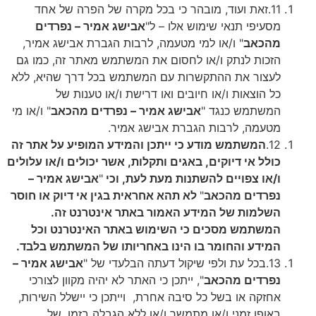
11.
זאת ועוד, מובהר כי בכל מקרה של הפרה של אחד
מסעיפי תנאי שימוש אלו – ל"
אבישג אמיר – נפרדים
מהכאב
" ו/או למי מטעמה, לרבות הגברת אבישג אמיר,
הזכות לנתק ו/או לחסום את המשתמש מאתר זה, כמו גם
לעצור את ההתקשרות עם המשתמש בכל דרך שהיא, ללא
כל הוצאות ו/או חיובים ואו דרישת ו/או טענות של
המשתמש כנגד "
אבישג אמיר – נפרדים מהכאב
" ו/או מי
מטעמה, לרבות הגברת אבישג אמיר.
12.
המשתמש מודע כי ייתכן והמידע המופיע על אתר זה
כולל אי דיוקים, באגים ותקלות, אשר יכולים ו/או עלולים
ו/או צפויים להשתנות מעת לעת, וכי
"
אבישג אמיר –
נפרדים מהכאב
"
לא תהא אחראית בגין אי דיוק או חוסר
השלמות של המידע האמור באתר אינטרנט זה.
המשתמש מסכים כי השימוש באתר האינטרנט וכל
המידע והחומר בו הינו באחריותו של המשתמש בלבד.
13.
בכל עת ולפי שיקול דעתה הבלעדי של "
אבישג אמיר –
נפרדים מהכאב
", ייתכן כי האתר לא יהיה מקוון לצורכי
אחזקה או בשל כל סיבה אחרת,
וייתכן כי יישלל השירות,
באופן זמני ו/או מתמשך ו/או ללא הגבלה בזמן, של