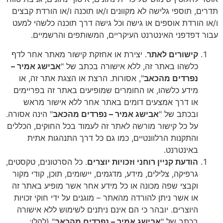
תדרים, תוספי גלישה לא מקוונים ו/או תוכנה ו/או הורדת קבצים
ו/או הורדת אוספים או גישה וכל גישה דרך תוכנה כלשהי למעט
עבור דפדפני האינטרנט העיקריים, המשותפים והרשמיים.
קישורים לאתר
. יצירת או אחזקת קישור מאתר אחר לדף
כלשהו באתר זה, ללא אישורה בכתב של "
אבישג אמיר –
נפרדים מהכאב
", אסורות. הרצת או הצגת אתר זה, או
מידע כלשהו, או החומרים שמופיעים באתר זה בפריימים
או דרך אמצעים דומים באתר אחר ללא אישור מראש
ובכתב של "
אבישג אמיר – נפרדים מהכאב
" הינה אסורה.
על כל קישור מורשה לאתר זה לעמוד בכל החוקים, הכללים
והתקנות הרלוונטיים, כמו גם כל דרך התנהגות אתית
באינטרנט.
הודעת קניין רוחני וזכויות יוצרים
. כל הסרטונים, טקסטים,
גרפיקה, צלילים, מידע, מדגמים, יישומים, תוכן, קודי מקור
וקבצי שפה מכונה או כל מידע אחר אשר מופיע באתר זה
או אשר ניתן להורדה מהאתר – מוגנים על ידי חוקי זכויות
היוצרים. יובהר כי הם אינם ניתנים לשימוש ללא אישורה
בכתב של "
אבישג אמיר – נפרדים מהכאב
" (להלן: