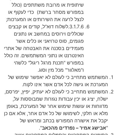
שיתופית או מרובת משתתפים (כולל
במפורש מסחר ברשת)
כדי לעקוף או
לנצל לרעה את השירותים או המערכות;
3.1.7.6.
לשלוח דוא"ל, קודים או קבצים
שכוללים וירוסים במחשב או נתונים
פגומים, סוס טרויאני או כלים אשר
מעמידים בסכנה את האבטחה של אתרי
האינטרנט או נתוני המשתמשים. זה כולל
במפורש "תכנת מרגל ריגול" כלשהי
ו"מאלוור" מכל מין וסוג.
המשתמש מתחייב כי לעולם לא יאפשר שימוש של
המערכת או גישה לכל אדם אשר אינו לקוח.
המשתמש מתחייב כי לעולם לא יעתיק, יפיץ, יפרסם,
ישלח, יציג או יכין עבודות נגזרות שמבוססות על,
מדווחות או עושות שימוש אחר של המערכת, באופן
מלא או חלקי, לשימושו של כל אדם אחר, אלא אם כן
יקבל את אישורה המפורש בכתב ומראש של
"
אבישג אמיר – נפרדים מהכאב
".
הסימנים המסחריים והסמלים המסחריים אשר