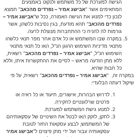
הגישה למערכת של כל משתמש ולנקוט באמצעים
המתאימים אשר "
אבישג אמיר – נפרדים מהכאב
" תמצא
לנכון כדי למנוע את הגישה האמורה, ככל ש"
אבישג אמיר –
נפרדים מהכאב
" תהא מודעת, בגין נסיבות כלשהן, אשר
גורמות לה להניח כי ההתחברות מנוצלת לרעה.
במקרה שבו המשתמש או כל אדם אחר מפר תנאי כלשהו
מתנאי מדיניות השימוש ההוגן הנ"ל, ו/או כל תנאי מתנאי
השימוש הנ"ל, "
אבישג אמיר – נפרדים מהכאב
" רשאית,
ללא מתן הודעה מראש – לסיים את ההתקשרות איתו, וללא
כל חבות שהיא.
במקרה זה,
"
אבישג אמיר – נפרדים מהכאב
" רשאית, על פי
שיקול דעתה הבלעדי:
לדרוש הבהרות, אישורים, תיעוד או כל ראיה או
פרטים שרלוונטיים לחקירה.
למנוע גישת המשתמש למערכת.
לתקן, לזקק ו/או לבטל את השינויים של עסקאותיהם
של המשתמש; לבצע עסקאות החזר לטובת
עסקאותיה עבור ועל ידי מתן פיצוים ל"
אבישג אמיר