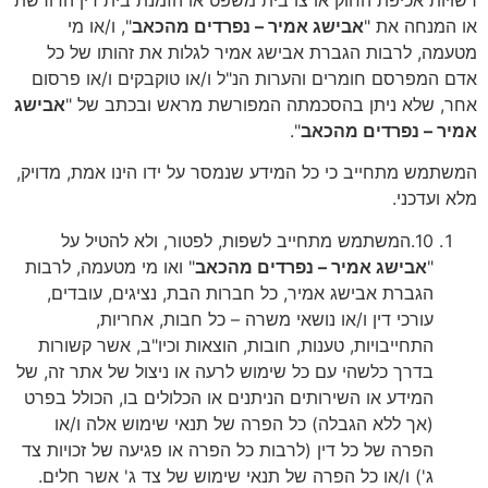
רשויות אכיפת החוק או צו בית משפט או הזמנת בית דין הדורשת
או המנחה את "
אבישג אמיר – נפרדים מהכאב
", ו/או מי
מטעמה, לרבות הגברת אבישג אמיר לגלות את זהותו של כל
אדם המפרסם חומרים והערות הנ"ל ו/או טוקבקים ו/או פרסום
אחר, שלא ניתן בהסכמתה המפורשת מראש ובכתב של "
אבישג
אמיר – נפרדים מהכאב
".
המשתמש מתחייב כי כל המידע שנמסר על ידו הינו אמת, מדויק,
מלא ועדכני.
10.
המשתמש מתחייב לשפות, לפטור, ולא להטיל על
"
אבישג אמיר – נפרדים מהכאב
" ואו מי מטעמה, לרבות
הגברת אבישג אמיר, כל חברות הבת, נציגים, עובדים,
עורכי דין ו/או נושאי משרה – כל חבות, אחריות,
התחייבויות, טענות, חובות, הוצאות וכיו"ב, אשר קשורות
בדרך כלשהי עם כל שימוש לרעה או ניצול של אתר זה, של
המידע או השירותים הניתנים או הכלולים בו, הכולל בפרט
(אך ללא הגבלה) כל הפרה של תנאי שימוש אלה ו/או
הפרה של כל דין (לרבות כל הפרה או פגיעה של זכויות צד
ג') ו/או כל הפרה של תנאי שימוש של צד ג' אשר חלים.