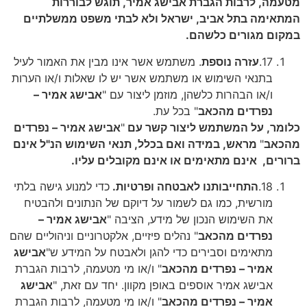
מטעמה, לרבות הגברת אבישג אמיר, תוגש לבוררות
המתאימה בתל אביב, ישראל
ולא לבתי משפט ממשלתיים
במקום מגורים כלשהם.
17.
עזרה נוספת
. משתמש אשר אינו מבין את האמור לעיל
בתנאי השימוש או משתמש אשר יש לו שאלות ו/או הערות
ו/או הבהרות כלשהן, מוזמן ליצור עם "
אבישג אמיר –
נפרדים מהכאב
" בכל עת.
כלומר, על המשתמש ליצור קשר עם
"
אבישג אמיר – נפרדים
מהכאב
"
מראש
, במידה ואם בכלל, תנאי השימוש הנ"ל אינם
ברורים,
אינם מתאימים או אינם מקובלים עליו.
18.
התחייבותנו לאבטחה ופרטיות.
כדי למנוע גישה בלתי
מורשית, כמו גם לשמור על דיוקם של הנתונים ולהבטיח
את השימוש הנכון של מידע, הציבה "
אבישג אמיר –
נפרדים מהכאב
" נהלים פיזיים, אלקטרוניים וניהוליים שהם
מתאימים וסבירים כדי להגן ולאבטח על המידע ש"
אבישג
אמיר – נפרדים מהכאב
" ו/או מי מטעמה, לרבות הגברת
אבישג אמיר אוספים באופן מקוון. יחד עם זאת, "
אבישג
אמיר – נפרדים מהכאב
" ו/או מי מטעמה, לרבות הגברת