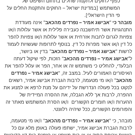
כפוף לחוקים ולתקנות שחלים בתחום השיפוט של
המשתמש [במדינת ישראל – החוקים והתקנות החלים על
פי הדין הישראלי].
מובהר כי
"
אבישג אמיר – נפרדים מהכאב
" אינה מעודדת
התנהגויות אשר תיחשבנה כעבירה פלילית או אשר עלולות ו/או
צפויות לגרום לחבות אזרחית או אשר עלולות ו/או צפויות להפר
כל דין ו/או אשר מפרות כל דין. בנוסף לתרופות שעשויות לעמוד
לרשות "
אבישג אמיר – נפרדים מהכאב
" בדין או ביושר,
ל"
אבישג אמיר – נפרדים מהכאב
" הזכות, לפי שיקול דעתה
הבלעדי, להחליט כי משתמש זה או אחר, הפר או עלול להפר את
האיסורים האמורים לעיל. במצב זה, "
אבישג אמיר – נפרדים
מהכאב
" ו/או מי מטעמה, לרבות הגברת אבישג אמיר, רשאים
לנקוט בכל פעולה הנדרשת על ידיהם על מנת לרפא או למנוע את
ההפרה, לרבות אך ללא הגבלה, את ההסרה המיידית של
ההערות ו/או חומרים הקשורים
ו/או הסרת המשתמש מאתר זה
והפורומים הקשורים, ככל שיהיה רלוונטי.
מובהר, כי "
אבישג אמיר – נפרדים מהכאב
" ו/או מי מטעמה,
לרבות הגברת אבישג אמיר, ישתפו
פעולה באופן מלא עם כל