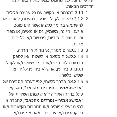
הדרכים הבאות:
3.1.1.
במרמה או בקשר עם כל עבירה פלילית.
3.1.2.
לשלוח, לקבל ביודעין, להעלות, להוריד או
להשתמש בחומר כלשהו אשר הינו פוגע,
פוגעני, מגונה, משמיץ, גס או מאיים, או מפר
זכויות יוצרים, סודיות, פרטיות ו/או כל זכות
אחרת.
3.1.3.
לגרום מטרד, אי נוחות או חרדה.
3.1.4.
לשלוח ספאם או לשלוח ו/או לספק
פרסום בלתי רצוי ו/או חומר שיווקי ו/או לקבל
תגובות, ביודעין, או שלא ביודעין על ידי צד
שלישי כלשהו.
3.1.5.
אם בדרך כלשהי, לפי דעתה הסבירה של
"
אבישג אמיר – נפרדים מהכאב
", נהג ו/או
פעל בדרך העלולה להזיק למתן השירות של
"
אבישג אמיר – נפרדים מהכאב
", לחברה או
למי מבעלי מניותיה ו/או החברות הקשורות ו/או
דירקטורים ו/או עורכי דין ו/או נאמנים ו/או