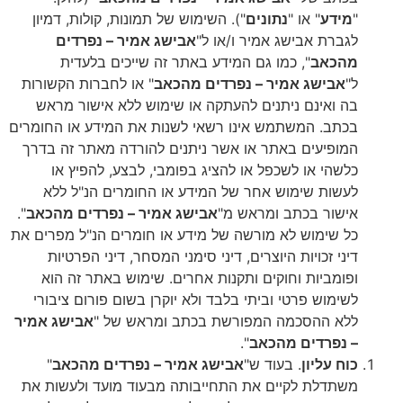
"
מידע
" או "
נתונים
"). השימוש של תמונות, קולות, דמיון
לגברת אבישג אמיר ו/או ל"
אבישג אמיר – נפרדים
מהכאב
", כמו גם המידע באתר זה שייכים בלעדית
ל"
אבישג אמיר – נפרדים מהכאב
" או לחברות הקשורות
בה ואינם ניתנים להעתקה או שימוש ללא אישור מראש
בכתב. המשתמש אינו רשאי לשנות את המידע או החומרים
המופיעים באתר או אשר ניתנים להורדה מאתר זה בדרך
כלשהי או לשכפל או להציג בפומבי, לבצע, להפיץ או
לעשות שימוש אחר של המידע או החומרים הנ"ל ללא
אישור בכתב ומראש מ"
אבישג אמיר – נפרדים מהכאב
".
כל שימוש לא מורשה של מידע או חומרים הנ"ל מפרים את
דיני זכויות היוצרים, דיני סימני המסחר, דיני הפרטיות
ופומביות וחוקים ותקנות אחרים. שימוש באתר זה הוא
לשימוש פרטי וביתי בלבד ולא יוקרן בשום פורום ציבורי
ללא ההסכמה המפורשת בכתב ומראש של "
אבישג אמיר
– נפרדים מהכאב
".
כוח עליון
. בעוד ש"
אבישג אמיר – נפרדים מהכאב
"
משתדלת לקיים את התחייבותה מבעוד מועד ולעשות את